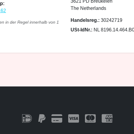
3621 PD Breukelen
p:
The Netherlands
162
Handelsreg.:
30242719
en in der Regel innerhalb von 1
USt-IdNr.:
NL 8196.14.464.B