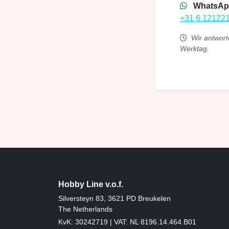
WhatsAp
+31 6 12122
Wir antwort
Werktag.
Hobby Line v.o.f.
Silversteyn 83, 3621 PD Breukelen
The Netherlands
KvK: 30242719 | VAT: NL 8196.14.464.B01