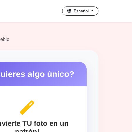
Español
ueblo
uieres algo único?
vierte TU foto en un
patrón!