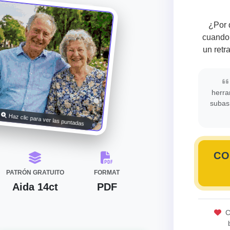
¿Por 
cuando 
un retr
herra
subas
Haz clic para ver las puntadas
CO
PATRÓN GRATUITO
FORMAT
Aida 14ct
PDF
C